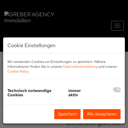
Navig
Cookie Einstellungen
Wir verwenden Cookies um Einstellungen zu speichern. Nähere
GREBER
HOME
Informationen finden Sie in unserer
Datenschutzerklärung
und unserer
Cookie Policy
.
AGENCY
STAGING
Technisch notwendige
immer
Cookies
aktiv
Greber-Agency -
HOMESTAGING
- für den ersten
Speichern
Alle akzeptieren
Eindruck gibt es