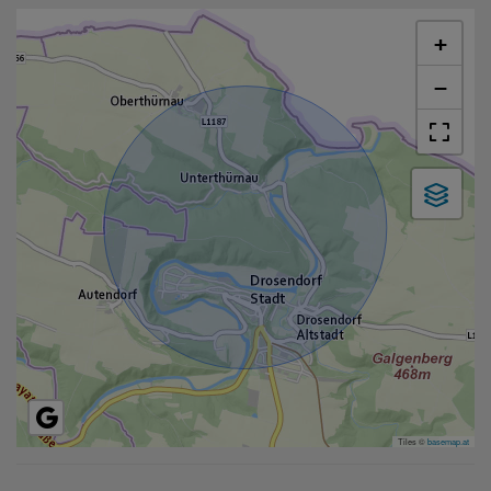
+
−
Tiles ©
basemap.at